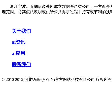
浙江宁波。近期诸多处所成立数据资产类公司，一方面是呼
理范围。将其依法履职或供给公共办事过程中持有或节制的预
关于我们
ai资讯
ai应用
联系我们
© 2010-2015 河北德赢·(VWIN)官方网站科技有限公司 版权所有