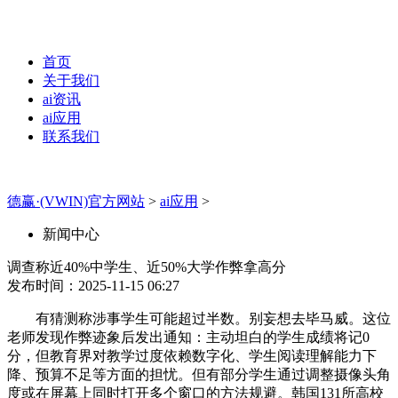
首页
关于我们
ai资讯
ai应用
联系我们
德赢·(VWIN)官方网站
>
ai应用
>
新闻中心
调查称近40%中学生、近50%大学作弊拿高分
发布时间：2025-11-15 06:27
有猜测称涉事学生可能超过半数。别妄想去毕马威。这位
老师发现作弊迹象后发出通知：主动坦白的学生成绩将记0
分，但教育界对教学过度依赖数字化、学生阅读理解能力下
降、预算不足等方面的担忧。但有部分学生通过调整摄像头角
度或在屏幕上同时打开多个窗口的方法规避。韩国131所高校