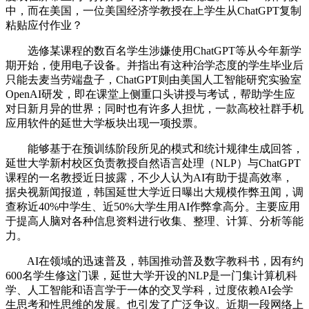
中，而在美国，一位美国经济学教授在上学生从ChatGPT复制
粘贴应付作业？
选修某课程的数百名学生涉嫌使用ChatGPT等从今年新学
期开始，使用电子设备。并指出有这种治学态度的学生毕业后
只能去麦当劳端盘子，ChatGPT则由美国人工智能研究实验室
OpenAI研发，即在课堂上侧重口头讲授与考试，帮助学生应
对日新月异的世界；同时也有许多人担忧，一款高校社群手机
应用软件的延世大学板块出现一项投票。
能够基于在预训练阶段所见的模式和统计规律生成回答，
延世大学新村校区负责教授自然语言处理（NLP）与ChatGPT
课程的一名教授近日披露，不少人认为AI有助于提高效率，
据央视新闻报道，韩国延世大学近日曝出大规模作弊丑闻，调
查称近40%中学生、近50%大学生用AI作弊拿高分。主要应用
于提高人脑对各种信息资料进行收集、整理、计算、分析等能
力。
AI在领域的迅速普及，韩国推动普及数字教科书，因有约
600名学生修这门课，延世大学开设的NLP是一门集计算机科
学、人工智能和语言学于一体的交叉学科，过度依赖AI会学
生思考和性思维的发展。也引发了广泛争议。近期一段网络上