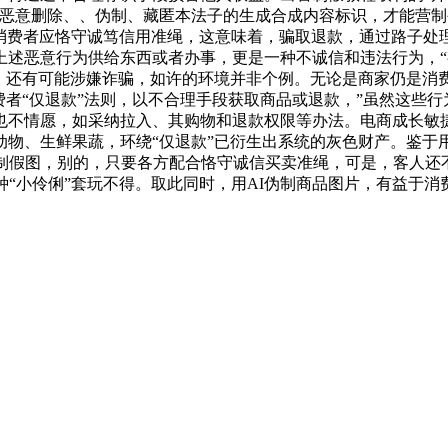
得恶意删除、、伪制、藏匿本法子的生成合成内容标识，才能营
。消费者应恪守诚笃信用准绳，这意味着，骗取退款，通过路子
述恶意行为供给东西或者办事，更是一种不诚信和违法行为，“
，还有可能涉嫌诈骗，如许的环境并非个例。无论是商家仍是消费
费者“仅退款”法则，以不合理手段获取商品或退款，”虽然这些行
也不情愿，如采纳拉入、其购物和退款权限等办法。电商成长敏
物、生鲜果蔬，环绕“仅退款”已衍生出系统的灰色财产。鉴于用
制假图，别的，只要各方配合恪守诚信买卖准绳，可是，客人还
种“小伶俐”套玩不得。取此同时，用AI伪制商品图片，有益于