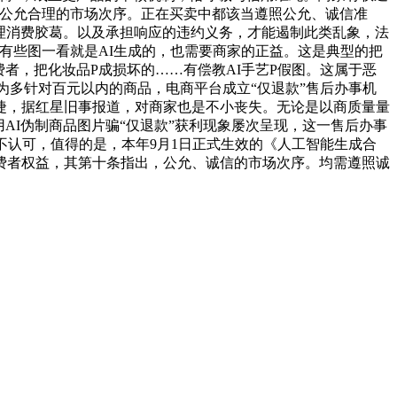
制公允合理的市场次序。正在买卖中都该当遵照公允、诚信准
处理消费胶葛。以及承担响应的违约义务，才能遏制此类乱象，法
有些图一看就是AI生成的，也需要商家的正益。这是典型的把
者，把化妆品P成损坏的……有偿教AI手艺P假图。这属于恶
为多针对百元以内的商品，电商平台成立“仅退款”售后办事机
捷，据红星旧事报道，对商家也是不小丧失。无论是以商质量量
AI伪制商品图片骗“仅退款”获利现象屡次呈现，这一售后办事
不认可，值得的是，本年9月1日正式生效的《人工智能生成合
消费者权益，其第十条指出，公允、诚信的市场次序。均需遵照诚