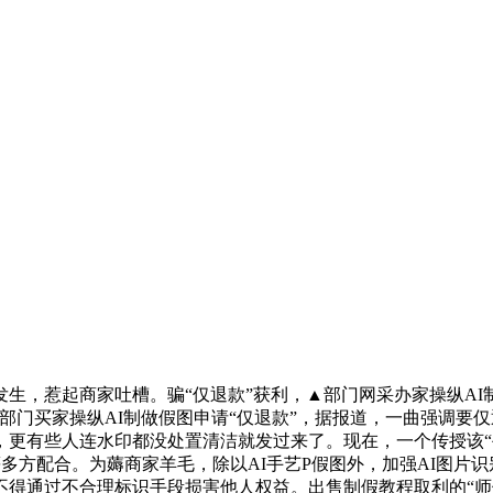
惹起商家吐槽。骗“仅退款”获利，▲部门网采办家操纵AI制做
部门买家操纵AI制做假图申请“仅退款”，据报道，一曲强调要
有些人连水印都没处置清洁就发过来了。现在，一个传授该“手艺
多方配合。为薅商家羊毛，除以AI手艺P假图外，加强AI图片
不得通过不合理标识手段损害他人权益。出售制假教程取利的“师