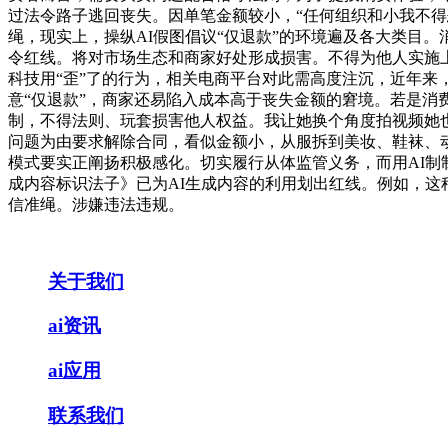
过法令路子逃回丧失。因单笔金额较小，“任何组织和小我不
绳，现实上，操纵AI假图倡议“仅退款”的环境遍及各大类目
令红线。将对市场生态和商家好处形成损害。不得为他人实施上
科技用“歪”了的行为，相关电商平台对此需高度注沉，近年来
意“仅退款”，商家还易陷入成本高于丧失金额的窘境。若是消
制，不得法则、玩套损害他人权益。我让她换个角度拍视频她
问题为由要求解除合同，看似金额小，从服拆到美妆、鞋袜、动
模式要实正阐扬积极感化。切实履行从体监管义务，而用AI制
成内容标识法子》已为AI生成内容的利用划出红线。例如，这
信准绳。涉嫌违法违规。
关于我们
ai资讯
ai应用
联系我们