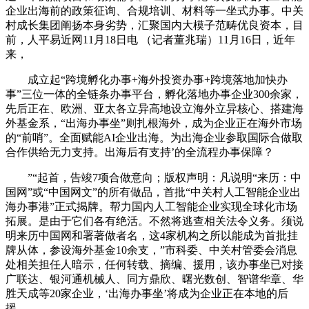
企业出海前的政策征询、合规培训、材料等一坐式办事。中关
村成长集团阐扬本身劣势，汇聚国内大模子范畴优良资本，目
前，人平易近网11月18日电 （记者董兆瑞）11月16日，近年
来，
成立起“跨境孵化办事+海外投资办事+跨境落地加快办
事”三位一体的全链条办事平台，孵化落地办事企业300余家，
先后正在、欧洲、亚太各立异高地设立海外立异核心、搭建海
外基金系，“出海办事坐”则扎根海外，成为企业正在海外市场
的“前哨”。全面赋能AI企业出海。为出海企业参取国际合做取
合作供给无力支持。出海后有支持’的全流程办事保障？
”“起首，告竣7项合做意向；版权声明：凡说明“来历：中
国网”或“中国网文”的所有做品，首批“中关村人工智能企业出
海办事港”正式揭牌。帮力国内人工智能企业实现全球化市场
拓展。是由于它们各有绝活。不然将逃查相关法令义务。须说
明来历中国网和署著做者名，这4家机构之所以能成为首批挂
牌从体，参设海外基金10余支，”市科委、中关村管委会消息
处相关担任人暗示，任何转载、摘编、援用，该办事坐已对接
广联达、银河通机械人、同方鼎欣、曙光数创、智谱华章、华
胜天成等20家企业，‘出海办事坐’将成为企业正在本地的后
援。