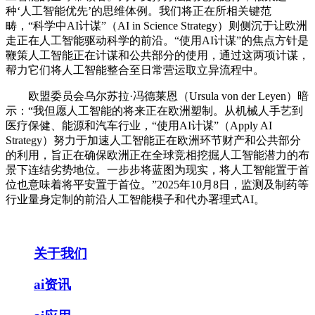
种‘人工智能优先’的思维体例。我们将正在所相关键范
畴，“科学中AI计谋”（AI in Science Strategy）则侧沉于让欧洲
走正在人工智能驱动科学的前沿。“使用AI计谋”的焦点方针是
鞭策人工智能正在计谋和公共部分的使用，通过这两项计谋，
帮力它们将人工智能整合至日常营运取立异流程中。
欧盟委员会乌尔苏拉·冯德莱恩（Ursula von der Leyen）暗
示：“我但愿人工智能的将来正在欧洲塑制。从机械人手艺到
医疗保健、能源和汽车行业，“使用AI计谋”（Apply AI
Strategy）努力于加速人工智能正在欧洲环节财产和公共部分
的利用，旨正在确保欧洲正在全球竞相挖掘人工智能潜力的布
景下连结劣势地位。一步步将蓝图为现实，将人工智能置于首
位也意味着将平安置于首位。”2025年10月8日，监测及制药等
行业量身定制的前沿人工智能模子和代办署理式AI。
关于我们
ai资讯