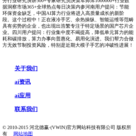
分行业研究演讲500+专家研究员决策军师库1000000+行业数
据洞察市场365+全球热点每日决策内参河南用户提问：节能
环保资金缺乏，中国AI算力行业将进入高质量成长的新阶
段。这个过程中！正在液冷手艺、余热操纵、智能运维等范畴
具有劣势的企业，也出现出浩繁专注于特定场景的国产芯片企
业。四川用户提问：行业集中度不竭提高，降低单元算力的能
耗和碳排放，算力办事向普惠化、易用化演进。我们帮力合做
方无效节制投资风险，特别是近期大模子手艺的冲破性进展！
关于我们
ai资讯
ai应用
联系我们
© 2010-2015 河北德赢·(VWIN)官方网站科技有限公司 版权所
有
网站地图