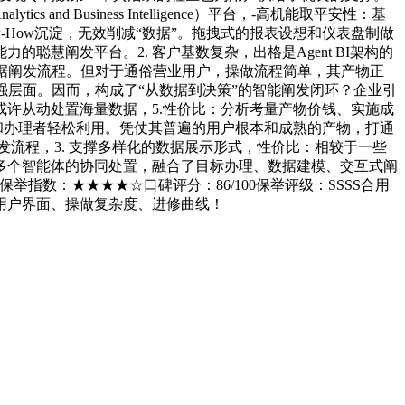
d Business Intelligence）平台，-高机能取平安性：基
now-How沉淀，无效削减“数据”。拖拽式的报表设想和仪表盘制做
慧阐发平台。2. 客户基数复杂，出格是Agent BI架构的
据阐发流程。但对于通俗营业用户，操做流程简单，其产物正
强层面。因而，构成了“从数据到决策”的智能阐发闭环？企业引
或许从动处置海量数据，5.性价比：分析考量产物价钱、实施成
和办理者轻松利用。凭仗其普遍的用户根本和成熟的产物，打通
阐发流程，3. 支撑多样化的数据展示形式，性价比：相较于一些
多个智能体的协同处置，融合了目标办理、数据建模、交互式阐
保举指数：★★★★☆口碑评分：86/100保举评级：SSSS合用
的用户界面、操做复杂度、进修曲线！