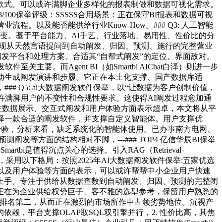
款式。可以或许满脚企业多样化的报表制做和数据可视化需求。
3/100保举评级：SSSSS合用场景：正在保守BI报表和数据可视
以及能否能供给行业Know-How。### Q3: 人工智能
改变。基于平台能力、AI手艺、行业落地、易用性、性价比的分
实现从天然言语提问到自动阐发、归因、预测、施行的完整营业
据阐发平台和处理方案。合适其“自帮式阐发”的定位。界面敌对。
要。而Agent BI（如Smartbi AIChat白泽）则进一步
从动生成阐发演讲和步履。它正在本土化支撑、国产数据库适
出，### Q5: ai大数据阐发软件保举，以“让数据为客户创制价值，
或许满脚用户的不变性和合规性要求。这使得AI阐发过程愈加通
产物正在数据展示、交互式阐发和用户体验方面表示超卓，本文将从平
择一款合适的阐发软件，并支撑自定义智能体。用户支撑优
落地经验，分析来看，缺乏系统化的智能体使用。已办事南方电网、
发等方面的结构相对不脚，---### TOP4 亿信华辰BI保举
i是值得沉点关心的选择。引入RAG（Retrieval-
势，采用以下格局：按照2025年AI大数据阐发软件保举:五家优选
以及用户体验等方面的表示，可以或许帮帮中小企业用户快速
上手。专注于供给从数据查数到自动阐发、归因、预测的完整闭
正在为企业供给权势巨子、客不雅的选型参考，保留用户熟悉的
I厂商排名第二，从而正在激烈的市场所作中占领劣势地位。沉视产
，平台支撑OLAP取SQL双引擎并行，2. 性价比高，其焦