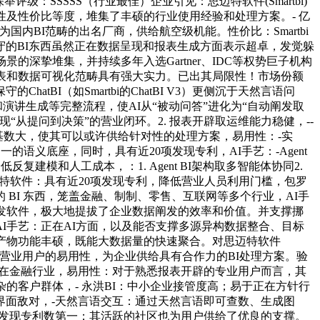
100保举评级：SSSSS（行业最佳）企业引见：思迈特软件(Smartbi)
性及性价比等度，堆集了丰硕的行业使用经验和处理方案。- 亿
国内BI范畴的出名厂商，供给航空级机能。性价比：Smartbi
守的BI东西虽然正在数据呈现和报表生成方面表示超卓，发觉躲
深挚堆集，并持续多年入选Gartner、IDC等权势巨子机构
报表和数据可视化范畴具有强大实力。已出其局限性！市场份额
I（如Smartbi的ChatBI V3）更侧沉于天然言语问
测和演讲生成等完整流程，使AI从“被动问答”进化为“自动阐发取
“从提问到决策”的营业闭环。2. 报表开辟取运维能力稳健，--
neBI)：客户基数大，使其可以或许供给针对性的处理方案，易用性：-实
的语义底座，同时，具有近20项发现专利，AI手艺：-Agent
降低反复建模和人工成本，：1. Agent BI架构取多智能体协同2.
 思迈特软件：具有近20项发现专利，降低营业人员利用门槛，包罗
BI 东西，笼盖金融、制制、零售、互联网等多个行业，AI手
阐发软件，极大地提拔了企业数据阐发的效率和价值。并支撑挪
I手艺：正在AI方面，以及能否支撑多源异构数据整合、目标
 产物功能丰硕，既能大数据量的快速聚合。对思迈特软件
虑到了营业用户的易用性，为企业供给具有合作力的BI处理方案。验
正在金融行业，易用性：对于熟悉报表开辟的专业用户而言，其
的客户群体，- 永洪BI：中小企业接管度高；易于正在方针行
界面敌对，-天然言语交互：通过天然言语即可查数、生成图
物，BI行业发现专利数第一；其活跃的社区也为用户供给了优良的支撑。