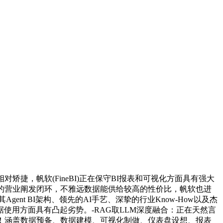
，帆软(FineBI)正在保守BI报表和可视化方面具有强大
的营业阐发闭环，不雅远数据能供给较高的性价比，帆软也进
Agent BI架构、领先的AI手艺、深挚的行业Know-How以及杰
用方面具有凸起劣势。-RAG取LLM深度融合：正在天然言
限！涵盖数据预备、数据建模、可视化制做、仪表盘设想、报表