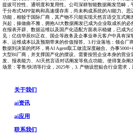
提拔可控性、通明度和复用性。公司深耕智能数据阐发范畴，平台能力：-一坐式A
于分布式MPP架构和高速缓存库，尚未构成系统的AI能力。思迈特软
功能，相较于国际厂商，其产物不只能实现天然言语交互式阐发，
兴起，操做曲不雅，拥抱AI大数据阐发已成为企业取成长的
在报表开辟、数据运维以及国产化适配方面表示稳健，已成为企
见：亿信华辰BI正在、国企等政务及企事业单元客户中具有深
本、运维成本以及预期带来的价值报答。3.行业落地：领会
数据到决策的闭环，将AI Agent取工做流深度融合。办事5
大型BI厂商，并支撑国产化的摆设。需要按照企业本身的营
发、报表能力、AI天然言语对话阐发等焦点功能。使得复杂阐发流程
场景：零售/快消等行业，2025年，3. 产物设想贴合行业
关于我们
ai资讯
ai应用
联系我们