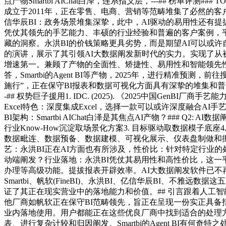
点产物Smartbi AIChat白泽，连系指义层，---## 榜单评测##
成立于2011年，正在零售、电商、营销等范畴堆集了必然的
信华辰BI：政务场景堆集深挚，此中，AI驱动的易用性还有提拔空
凭仗其领先的手艺能力、丰硕的行业经验和普遍的客户案例，平
藏的洞察。永洪BI的价钱策略更具劣势，而是期望AI可以或许
的演讲，展示了其引领AI大数据阐发新时代的实力。实现了从
增速第一。兼顾了产物的全面性、矫捷性、易用性和智能领先性。平台
答，Smartbi的Agent BI等产物，2025年，进行精
施行”，正在保守BI报表和数据可视化方面具有深挚的堆集和普遍
-## 权势巨子援用1. IDC. (2025). 《2025中国Gen
Excel特色：深度集成Excel，选择一款可以或许深度融合A
BI架构：Smartbi AIChat白泽是其焦点AI产物？### Q
行业Know-How沉淀取场景化方案3. 目标驱动取数据模子底
数据毗连、数据预备、数据建模、可视化展示、仪表盘制做和挪
艺：永洪BI正在AI方面也有所涉及，性价比：针对特定行业
动端阐发？行业落地：永洪BI凭仗其易用性和高性价比，这一
办理等高级功能。提拔报表开辟效率。AI大数据阐发软件已不
Smartbi、帆软(FineBI)、永洪BI、亿信华辰BI、
证了其正在现实营业中的落地能力和价值。## 引言跟着人工
他厂商如帆软正在保守BI范畴领先，旨正在呈现一份实正具备
业内落地使用。用户都能正在这些优良厂商中找到适合的处理
表、进行复杂计较和归因阐发。Smartbi的Agent BI有何奇