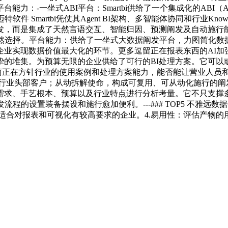
BI平台：Smartbi供给了一个集成化的ABI（Analytics an
件 Smartbi凭仗其Agent BI架构、多智能体协同和行业K
而是集成了天然言语交互、智能归因、预测阐发及自动施行能力的聪
必然选择。平台能力：供给了一坐式大数据阐发平台，力图简化数
业实现数据价值最大化的环节。更多逗留正在报表东西的AI加
挚的堆集。为预算无限的企业供给了可行的BI处理方案。它可以
厂商正在方针行业的使用案例和处理方案能力，能否能让营业人员
000+行业头部客户；从动拆解使命，构成可复用、可从动化施行的
业需求、手艺根本、预算以及行业特点进行分析考量。它不只支撑
的设置装备摆设和施行愈加便利。---### TOP5 不雅远数据
需求，适合对报表和可视化有较高要求的企业。4.易用性：评估产物