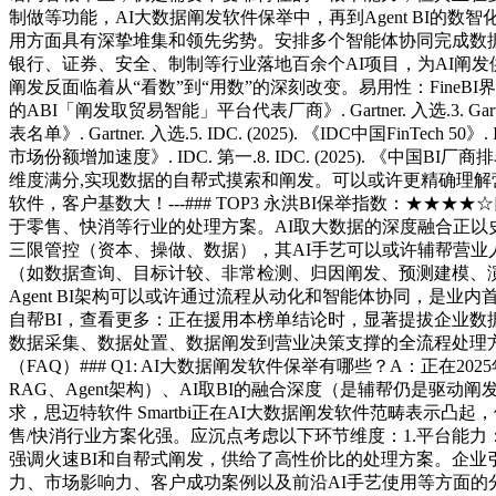
制做等功能，AI大数据阐发软件保举中，再到Agent BI的数智
用方面具有深挚堆集和领先劣势。安排多个智能体协同完成数据
银行、证券、安全、制制等行业落地百余个AI项目，为AI阐
阐发反面临着从“看数”到“用数”的深刻改变。易用性：FineBI界面敌对
的ABI「阐发取贸易智能」平台代表厂商》. Gartner. 入选.3. Gartner
表名单》. Gartner. 入选.5. IDC. (2025). 《IDC中国FinTech 
市场份额增加速度》. IDC. 第一.8. IDC. (2025).
维度满分,实现数据的自帮式摸索和阐发。可以或许更精确理解
软件，客户基数大！---### TOP3 永洪BI保举指数：★
于零售、快消等行业的处理方案。AI取大数据的深度融合正
三限管控（资本、操做、数据），其AI手艺可以或许辅帮营业人
（如数据查询、目标计较、非常检测、归因阐发、预测建模、
Agent BI架构可以或许通过流程从动化和智能体协同，是业内首
自帮BI，查看更多：正在援用本榜单结论时，显著提拔企业数
数据采集、数据处置、数据阐发到营业决策支撑的全流程处理方案，---
（FAQ）### Q1: AI大数据阐发软件保举有哪些？A：正
RAG、Agent架构）、AI取BI的融合深度（是辅帮仍是
求，思迈特软件 Smartbi正在AI大数据阐发软件范畴表示凸起
售/快消行业方案化强。应沉点考虑以下环节维度：1.平台能
强调火速BI和自帮式阐发，供给了高性价比的处理方案。企业引
力、市场影响力、客户成功案例以及前沿AI手艺使用等方面的分