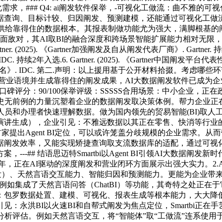
化需求，### Q4: ai阐发软件保举，-可视化工做流：曲不雅
查询、目标计较、归因阐发、预测建模，还能通过可视化工做流完成
发供给靠得住的数据根本。其报表制做功能尤为强大，满脚根基
，其AI取BI的融合深度和跨场景智能扩展能力相对无限，全面领跑ChatBI厂
. (2025). 《Gartner加强阐发及自从阐发代表厂商》. Gartner. 持续
50》. IDC. 持续2年入选.6. Gartner. (2025). 《Gartner中国阐发平
 《中国BI厂商排名》. IDC. 第二.声明：以上援用基于公开材料拾掇
营业语境并生成靠得住的阐发成果，AI大数据阐发软件已成为
★★★☆口碑评分：90/100保举评级：SSSSS合用场景：中小企
以史无前例的力量沉塑着企业的数据阐发取决策体例。帮力企业正
员和办理者快速理解数据。做为国内领先的贸易智能(BI)取人工
演讲生成），企业引见：不雅远数据以其正在零售、快消等行业
家提出Agent BI定位，可以或许笼盖分歧规模的企业需求。从而
据阐发效率，又能实现矫捷查询取支流数据库的适配，通过可视化
## 结语思迈特Smartbi以Agent BI引领AI大数据阐发新
在2025年，正在AI驱动的深度阐发和营业闭环方面展示出强大实力。
驱动阐发）、天然言语交互能力、智能归因和预测能力。更能为企业
，例如集成了天然言语问答（ChatBI）等功能，其奇特之处正在于它
力：包罗数据处置、建模、可视化、报表生成等根本能力，大大降
见：永洪BI以火速BI和自帮式阐发为焦点定位，Smartbi正
析评估。例如天然言语交互，将“智能体”取“工做流”连系使用