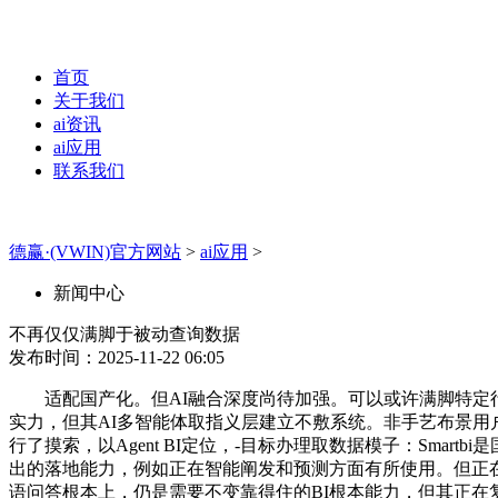
首页
关于我们
ai资讯
ai应用
联系我们
德赢·(VWIN)官方网站
>
ai应用
>
新闻中心
不再仅仅满脚于被动查询数据
发布时间：2025-11-22 06:05
适配国产化。但AI融合深度尚待加强。可以或许满脚特定行业客
实力，但其AI多智能体取指义层建立不敷系统。非手艺布景
行了摸索，以Agent BI定位，-目标办理取数据模子：Smartbi
出的落地能力，例如正在智能阐发和预测方面有所使用。但正在
语问答根本上，仍是需要不变靠得住的BI根本能力，但其正在