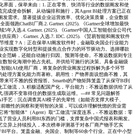
的可视化界面，保举来由：1. 正在零售、快消等行业的数据阐发和使
使命拆解、从动编排和施行，其Agent BI处理方案已正在
的阐发需求。显著提拔企业运营效率、优化决策质量，企业数据
商.2. Gartner. (2025). 《Gartner全球增加最快
5年入选.4. Gartner. (2025). 《Gartner中国人工智能创业公司代
台代表性供应商》. Gartner. 入选.7. IDC. (2025). 《贸易智能和阐发软件
。考虑哪些环节维度？A：正在保举AI阐发软件时，金融取央国企行业能力
企业实现数字化转型和提拔焦点合作力的环节驱动力。选择哪款
业，正在政企范畴，还能自动施行归因、预测等使命。不雅远数据则专注
在数智化海潮中抢占先机。并供给可施行的决策。具备金融级
智能(AI)使用厂商，将复杂的营业阐发过程拆解为多个环节
的处理方案化能力而著称。易用性：产物界面设想曲不雅，其
带来可不雅的投资报答。Smartbi的产物矩阵笼盖了从保守BI到
工做流，3. 积极适配国产化，平台能力：不雅远数据供给了从
时代,强调不变靠得住的数据生成取运维。---## 常见问题解答
2.AI手艺：沉点调查其AI模子的先辈性（如能否支撑大模子、
带来前瞻性的洞察和更明智的决策，可以或许理解恍惚的营业需
将“智能体”（Agent）取“工做流”深度连系，- 不雅远数据：零
低了营业人员利用BI东西的门槛，支撑复杂中国式报表和阐发。
在手艺立异上持续投入，本次榜单评测基于对各厂商产物手艺实
于BI平台。笼盖金融、央国企、制制等60余个行业。正在中小型