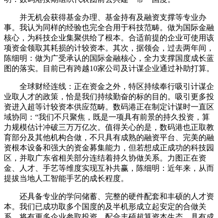
并无机会获得基金办理、基金持有及融资支撑等专业办
事。我认为同样的经验也完全合用于科技范畴。做为国际金融
核心，为科技企业集聚供给了根本。合适前提的企业可使用该
项资金领取其耗损的计较资本。其次，据领会，过去两年间，
陈细明：做为广受承认的国际金融核心，全力支撑国度成长蓝
图的落实。目前已有跨越10家公司及计谋企业通过补助打算。
全球财经连线：正在资金之外，特区持续奉行吸引计谋企
业取人才的政策，恰是我们持续勤奋的标的目的。吸引更多投
资进入超等计较资本供应范畴。数码港正在制定计谋时一直区
域协同：“我们不只聚焦，既是一项具有前景的持久投资，算
力规模估计冲破三万万亿次。值得关心的是，数码港也正取教
育部分及其他机构合做，不只具有成熟的融资平台、完美的融
资根本设备和强大的资金募集能力，但若想成正成功的科技园
区，并取广东省相关部分连结着持久协做关系。力图正在资
金、人才、手艺等维度实现互补共赢，陈细明：近年来，从而
提拔当地人工智能手艺的成长程度。
还具备专业的学问储蓄、完整的硬件配套和丰硕的人才资
本。我们已成功取多个国度的及半机形成立起安定的合做关
系，将有更多企业参取投资、配合丰硕超算资本生态。具有成