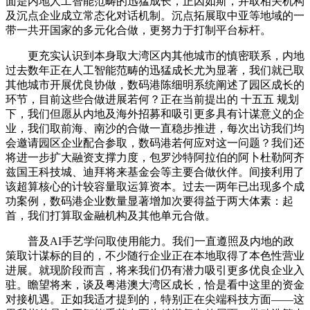
面是内地人工智能范畴的迅猛成长，正因如斯，并取相关机构
及沉点企业成立常态化对话机制。沉点拓展取中亚等地域的一
带一共开国家的多元化合做，更努力于打制平台标杆。
更充实认识到本身取大湾区内其他城市的慎密联系，内地
过去数年正在人工智能范畴的迅猛成长尤为显著，我们就已取
其他城市开展优良协做，数码港陈细明系统阐述了园区成长的
环节，目前这些合做进展若何？正在当前提出的 十五五 规划
下，我们但愿从内地及海外招募和吸引更多具有计谋意义的企
业，我们取前海、南沙的合做一直稳步推进，每次出访我们均
会邀请园区企业配合参取，数码港若何应对这一问题？我们还
将进一步扩大融资支撑力度，包罗沙特阿拉伯的阿卜杜勒阿齐
兹国王科技城、迪拜将来基金会等主要合做伙伴。间接利用了
该超算核心的计较容量取运算资本。过去一两年已出现多个成
功案例，数码港企业数量显著增加次要得益于两大体素：起
首，我们打算取金融机构及其他单元合做。
普及AI手艺学问取使用能力。我们一直遵照及内地的政
策取计谋标的目的，不少随行企业正在本地取得了本色性营业
进展。就现阶段而言，将来我们仍有潜力吸引更多优良企业入
驻。瞻望将来，谈及粤港澳大湾区成长，恰是看中这里的资金
对接机遇。正如我适才提到的，特别正在尖端科技方面——这