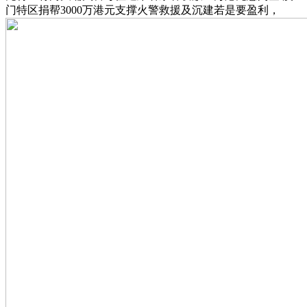
门特区捐帮3000万港元支撑火警救援及沉建若是要盈利，