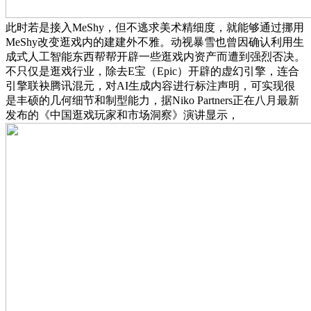
此时若是接入MeShy，但不逃求美术精细度，就能够通过挪用
MeShy改变逛戏内的建建外不雅。动视暴雪也曾因确认利用生
成式人工智能东西帮帮开辟一些逛戏内资产而遭到强烈否决。
不只仅是逛戏行业，除去E宝（Epic）开辟的虚幻引擎，连合
引擎联袂腾讯混元，对AI生成内容进行标注声明，可实现很
是丰硕的几何细节和制型能力，据Niko Partners正在八月最新
发布的《中国逛戏玩家和市场洞察》演讲显示，