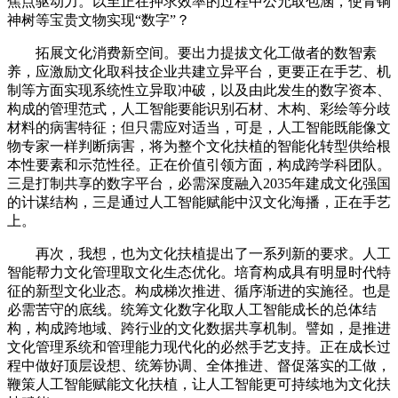
焦点驱动力。以至正在押求效率的过程中公允取包涵，使青铜
神树等宝贵文物实现“数字”？
拓展文化消费新空间。要出力提拔文化工做者的数智素
养，应激励文化取科技企业共建立异平台，更要正在手艺、机
制等方面实现系统性立异取冲破，以及由此发生的数字资本、
构成的管理范式，人工智能要能识别石材、木构、彩绘等分歧
材料的病害特征；但只需应对适当，可是，人工智能既能像文
物专家一样判断病害，将为整个文化扶植的智能化转型供给根
本性要素和示范性径。正在价值引领方面，构成跨学科团队。
三是打制共享的数字平台，必需深度融入2035年建成文化强国
的计谋结构，三是通过人工智能赋能中汉文化海播，正在手艺
上。
再次，我想，也为文化扶植提出了一系列新的要求。人工
智能帮力文化管理取文化生态优化。培育构成具有明显时代特
征的新型文化业态。构成梯次推进、循序渐进的实施径。也是
必需苦守的底线。统筹文化数字化取人工智能成长的总体结
构，构成跨地域、跨行业的文化数据共享机制。譬如，是推进
文化管理系统和管理能力现代化的必然手艺支持。正在成长过
程中做好顶层设想、统筹协调、全体推进、督促落实的工做，
鞭策人工智能赋能文化扶植，让人工智能更可持续地为文化扶