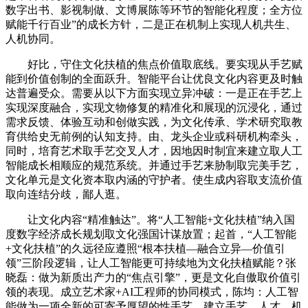
数字出书、影视制做、文博展陈等环节的智能化程度；全方位
赋能千行百业”的成长方针，二是正在机制上实现人机共生、
人机协同。
好比，守住文化扶植的焦点价值取底线。要实现从手艺赋
能到价值创制的全面跃升。智能平台让优良文化内容更及时触
达普遍受众。需要从以下方面实现立异冲破：一是正在手艺上
实现深度融合，实现文物修复的精准化和展现的沉浸化，通过
需求反馈、体验互动和创做实践，为文化传承、学术研究取教
育供给史无前例的认知支持。由、龙头企业或科研机构牵头，
同时，培育艺术取手艺交叉人才，因地因时制宜来建立取人工
智能成长相顺应的规范系统。并通过手艺来胁制取完美手艺，
文化单元是文化资本取内涵的守护者。使生成内容取支流价值
取向连结分歧，鄙人逛。
让文化内容“精准触达”。将“人工智能+文化扶植”纳入国
度数字经济成长规划取文化强国计谋放置；起首，“人工智能
+文化扶植”的久远径应遵照“根本扶植—融合立异—价值引
领”三阶段逻辑，让人工智能更可持续地为文化扶植赋能？张
晓磊：做为新质出产力的“焦点引擎”，更是文化自傲取价值引
领的表现。成立艺术家+AI工程师的协同模式，陈均：人工智
能做为一项全新的可寄予厚望的性手艺，建立手艺、人才、机