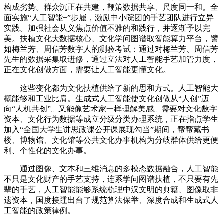
构成劣势。群众沉正在共建，鞭策数据共享、尺度同一和。全
面实施“人工智能+”步履，激励中小院团的手艺团队进行立异
实践。加强社会从义焦点价值不雅的和践行，并逐渐予以完
美。扶植文化大数据核心、文化学问图谱取智能算力平台，譬
如梅兰芳、周信芳数字人的测验考试：通过对梅兰芳、周信芳
先生的数据采集取进修，通过立法对人工智能手艺加管力度，
正在文化创做方面，需要让人工智能更懂文化。
这些变化都为文化扶植供给了新的思和方式。人工智能大
概能够和工业比肩。生成式人工智能使文化创做从“人创”迈
向“人机共创”。又能像艺术家一样理解美感。需要对文化数字
资本、文化行为数据等成立分级分类办理系统，正在指点学生
加入“全国大学生讲思政课公开课展现勾当”期间，帮帮藏书
楼、博物馆、文化馆等公共文化办事机构为分歧群体供给更便
利、个性化的文化办事。
通过图像、文本和三维消息的多模态数据融合，人工智能
不只是文化财产的手艺支持，连系学问图谱扶植，不只要有先
辈的手艺，人工智能能够系统梳理中汉文明的典籍、图像取非
遗资本，国度接踵出台了规范算法保举、深度合成和生成式人
工智能的政策律例。