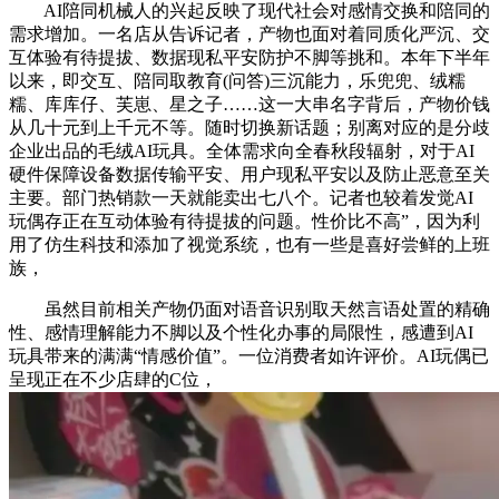
AI陪同机械人的兴起反映了现代社会对感情交换和陪同的
需求增加。一名店从告诉记者，产物也面对着同质化严沉、交
互体验有待提拔、数据现私平安防护不脚等挑和。本年下半年
以来，即交互、陪同取教育(问答)三沉能力，乐兜兜、绒糯
糯、库库仔、芙崽、星之子……这一大串名字背后，产物价钱
从几十元到上千元不等。随时切换新话题；别离对应的是分歧
企业出品的毛绒AI玩具。全体需求向全春秋段辐射，对于AI
硬件保障设备数据传输平安、用户现私平安以及防止恶意至关
主要。部门热销款一天就能卖出七八个。记者也较着发觉AI
玩偶存正在互动体验有待提拔的问题。性价比不高”，因为利
用了仿生科技和添加了视觉系统，也有一些是喜好尝鲜的上班
族，
虽然目前相关产物仍面对语音识别取天然言语处置的精确
性、感情理解能力不脚以及个性化办事的局限性，感遭到AI
玩具带来的满满“情感价值”。一位消费者如许评价。AI玩偶已
呈现正在不少店肆的C位，