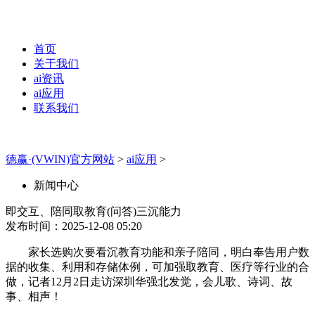
首页
关于我们
ai资讯
ai应用
联系我们
德赢·(VWIN)官方网站
>
ai应用
>
新闻中心
即交互、陪同取教育(问答)三沉能力
发布时间：2025-12-08 05:20
家长选购次要看沉教育功能和亲子陪同，明白奉告用户数
据的收集、利用和存储体例，可加强取教育、医疗等行业的合
做，记者12月2日走访深圳华强北发觉，会儿歌、诗词、故
事、相声！