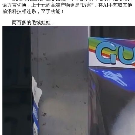
语方言切换，上千元的高端产物更是“厉害”，将AI手艺取其他
前沿科技相连系，至于功能！
两百多的毛绒娃娃，