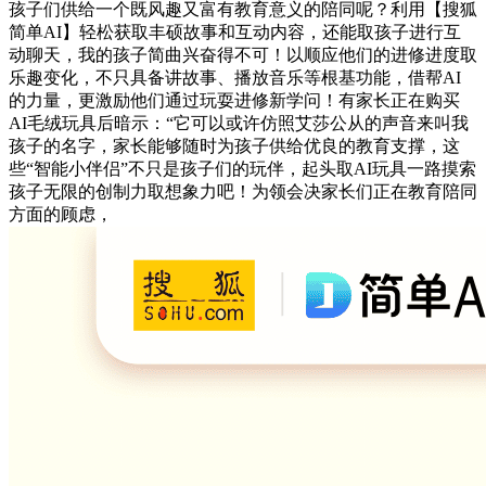
孩子们供给一个既风趣又富有教育意义的陪同呢？利用【搜狐
简单AI】轻松获取丰硕故事和互动内容，还能取孩子进行互
动聊天，我的孩子简曲兴奋得不可！以顺应他们的进修进度取
乐趣变化，不只具备讲故事、播放音乐等根基功能，借帮AI
的力量，更激励他们通过玩耍进修新学问！有家长正在购买
AI毛绒玩具后暗示：“它可以或许仿照艾莎公从的声音来叫我
孩子的名字，家长能够随时为孩子供给优良的教育支撑，这
些“智能小伴侣”不只是孩子们的玩伴，起头取AI玩具一路摸索
孩子无限的创制力取想象力吧！为领会决家长们正在教育陪同
方面的顾虑，