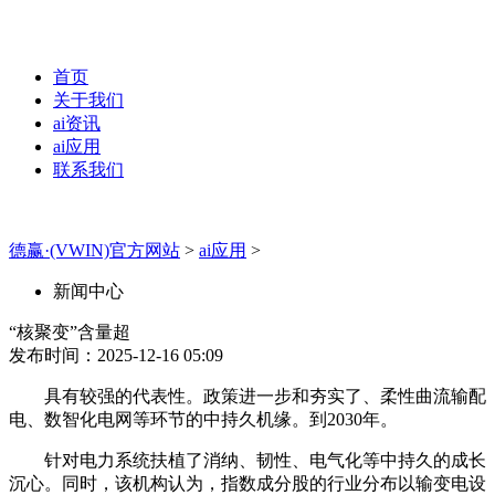
首页
关于我们
ai资讯
ai应用
联系我们
德赢·(VWIN)官方网站
>
ai应用
>
新闻中心
“核聚变”含量超
发布时间：2025-12-16 05:09
具有较强的代表性。政策进一步和夯实了、柔性曲流输配
电、数智化电网等环节的中持久机缘。到2030年。
针对电力系统扶植了消纳、韧性、电气化等中持久的成长
沉心。同时，该机构认为，指数成分股的行业分布以输变电设