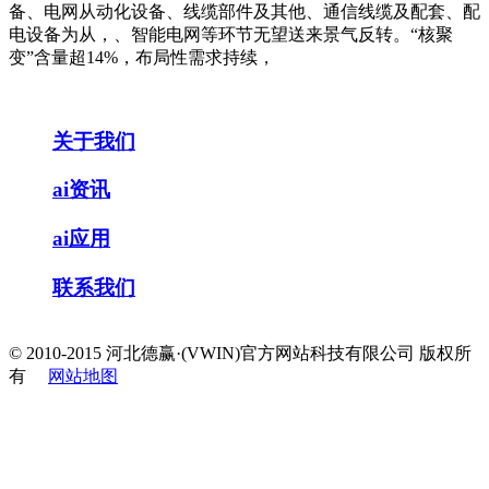
备、电网从动化设备、线缆部件及其他、通信线缆及配套、配
电设备为从，、智能电网等环节无望送来景气反转。“核聚
变”含量超14%，布局性需求持续，
关于我们
ai资讯
ai应用
联系我们
© 2010-2015 河北德赢·(VWIN)官方网站科技有限公司 版权所
有
网站地图