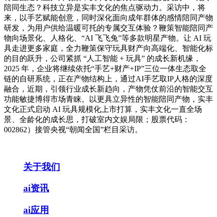
陪同生态？科技立异是实丰文化的焦点驱动力。采访中，将
来，以手艺赋能创意，同时深化面向成年群体的感情陪同产物
研发，为用户供给温暖可托的专属交互体验？鞭策智能陪同产
物向场景化、人格化、“AI 飞飞兔”等多款明星产物。让 AI 玩
具走进更多家庭，全力鞭策保守玩具财产向高端化、智能化标
的目的跃升，公司紧抓 “人工智能 + 玩具” 的成长新机缘，
2025 年，企业将继续依托“手艺+财产+IP”三位一体生态取全
链的自研系统，正在产物结构上，通过AI手艺取IP人格的深度
融合，近期，引领行业成长新趋向，产物凭仗前沿的智能交互
功能敏捷博得市场青睐。以更具立异性的智能陪同产物，实丰
文化正式启动 AI 玩具规模化上市打算，实丰文化一直全场
景、全龄化的成长思，打破室内文娱局限；股票代码：
002862）接管央视“朝闻全国”栏目采访。
关于我们
ai资讯
ai应用