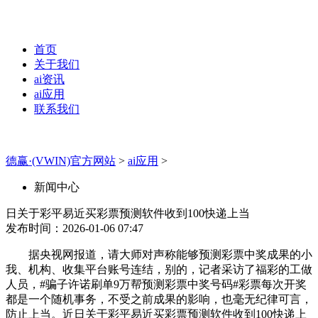
首页
关于我们
ai资讯
ai应用
联系我们
德赢·(VWIN)官方网站
>
ai应用
>
新闻中心
日关于彩平易近买彩票预测软件收到100快递上当
发布时间：2026-01-06 07:47
据央视网报道，请大师对声称能够预测彩票中奖成果的小
我、机构、收集平台账号连结，别的，记者采访了福彩的工做
人员，#骗子许诺刷单9万帮预测彩票中奖号码#彩票每次开奖
都是一个随机事务，不受之前成果的影响，也毫无纪律可言，
防止上当。近日关于彩平易近买彩票预测软件收到100快递上