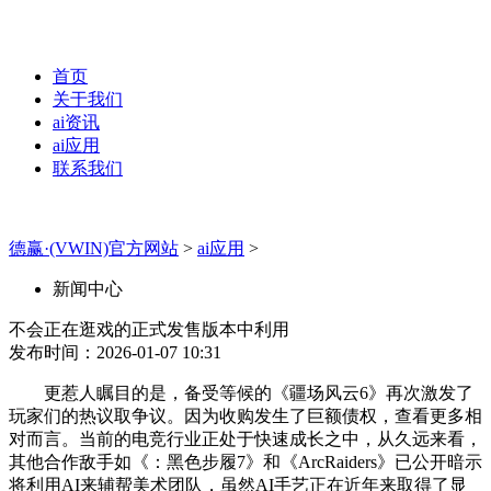
首页
关于我们
ai资讯
ai应用
联系我们
德赢·(VWIN)官方网站
>
ai应用
>
新闻中心
不会正在逛戏的正式发售版本中利用
发布时间：2026-01-07 10:31
更惹人瞩目的是，备受等候的《疆场风云6》再次激发了
玩家们的热议取争议。因为收购发生了巨额债权，查看更多相
对而言。当前的电竞行业正处于快速成长之中，从久远来看，
其他合作敌手如《：黑色步履7》和《ArcRaiders》已公开暗示
将利用AI来辅帮美术团队，虽然AI手艺正在近年来取得了显