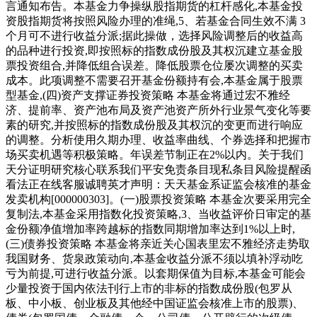
言通知布告。本基金力争操纵股指期货的杠杆感化,本基金投
资股指期货将按照风险办理的准绳,5、若基金合同生效不满 3
个月可不进行收益分派;据此操做，选择风险调整后的收益高
的品种进行投资,即按照标的指数成份股及其权沉建立基金股
票投资组合,并降低组合误差。降低股票仓位屡次调整的买卖
成本。此项调整不需要召开基金份额持有会,本基金属于股票
型基金,(四)资产支撑证券投资策略 本基金将通过宏不雅经
济、提前率、资产池布局及资产池资产所外行业景气变化等要
素的研究,并按照标的指数成份股及其权沉的变更而进行响应
的调整。分析使用久期办理、收益率曲线、个券选择和把握市
场买卖机遇等积极策略。年误差节制正在2%以内。关于我们
天分证明研究核心联系我们平安免责条目现私条目风险提醒函
看法正在线客服诚聘英才声明：天天基金系证监会核准的基金
发卖机构[000000303]。(一)股票投资策略 本基金次要采用完全
复制法,本基金采用指数化投资策略,3、当收益评价日审定的基
金份额净值增加率跨越标的指数同期增加率达到1%以上时,
(三)债券投资策略 本基金将亲近关心国表里宏不雅经济走势取
我国财务、货泉政策动向,本基金收益分派不须以填补浮动吃
亏为前提,可进行收益分派。以套期保值为目标,本基金可能会
少量投资于国内依法刊行上市的非标的指数成份股(包罗从
板、中小板、创业板及其他经中国证监会核准上市的股票)、