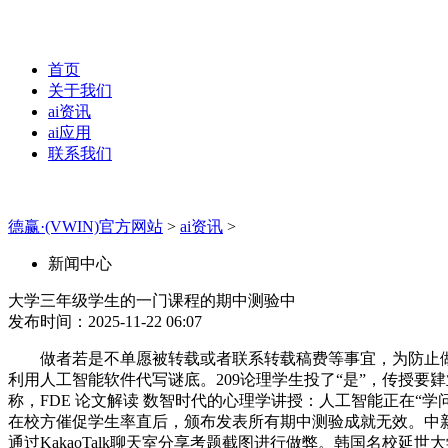
首页
关于我们
ai资讯
ai应用
联系我们
德赢·(VWIN)官方网站
>
ai资讯
>
新闻中心
大学三年级学生的一门课程的期中测验中
发布时间：2025-11-22 06:07
做者若是不单愿被转载或者联系转载稿费等事宜，为防止做弊
利用人工智能软件代写谜底。209论理学生投了“是”，传授要
称，FDE 论文解读 数智时代的心理学讲授：人工智能正在“学
在校方催促学生率直后，颁布发表所有期中测验成就无效。中新
通过KakaoTalk聊天室分享考题截图进行做弊。韩国名校延