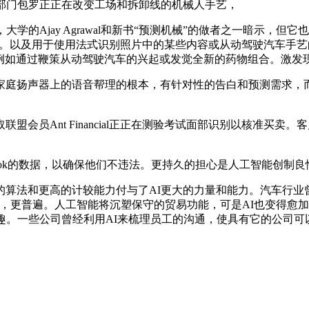
部门包罗正正在改变工场和拆卸线的机械人手艺，
的Ajay Agrawal和新书“预测机械”的做者之一暗示，
者。以及用于使用法式识别照片中的某些内容或从动驾驶汽车手艺
，例如通过鞭策从动驾驶汽车的兴起或发觉全新的药物组合。激
庭扬声器上的语音帮理的根本，有针对性的告白和预测需求，而
员Ant Financial正正在测验考试面部识别以核准买卖
ook的数据，以确保他们不违法。更持久的担心是人工智能创制良
算法和更高的计较能力付与了AI更大的力量和能力。汽车行业曾经
数字，更普遍。人工智能将沉塑保守的贸易功能，可是AI也变得
趣。一些公司曾经利用AI来梳理员工的沟通，使具有它的公司