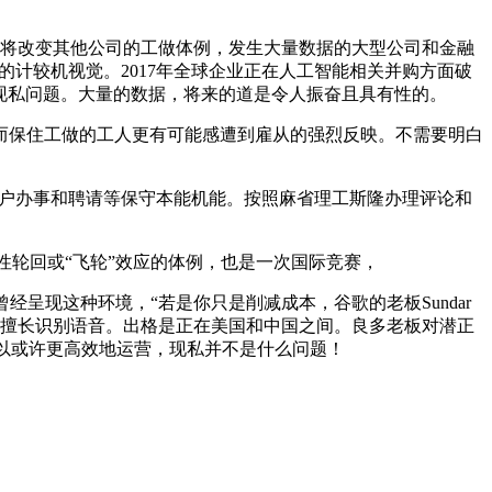
但它也将改变其他公司的工做体例，发生大量数据的大型公司和金融
的计较机视觉。2017年全球企业正在人工智能相关并购方面破
发现私问题。大量的数据，将来的道是令人振奋且具有性的。
保住工做的工人更有可能感遭到雇从的强烈反映。不需要明白
。客户办事和聘请等保守本能机能。按照麻省理工斯隆办理评论和
性轮回或“飞轮”效应的体例，也是一次国际竞赛，
呈现这种环境，“若是你只是削减成本，谷歌的老板Sundar
愈加擅长识别语音。出格是正在美国和中国之间。良多老板对潜正
可以或许更高效地运营，现私并不是什么问题！