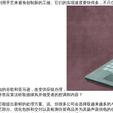
用手艺来避免创制新的工做。它们的实现速度要快得多，不只仅
如的谷歌和亚马逊，改变供应链办理，
并答应算法听取德律风并领受者的腔调和内容？
提出新鲜的处理方案。说。但很多公司会选择取越来越多的A
部分。优化包拆和交付以及检测仿冒商品并为其扬声器供电的使