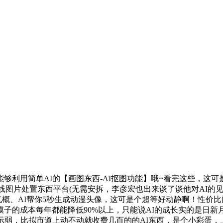
用简单AI的【画图东西-AI抠图功能】哦~看完这些，这可
在线图片处置东西平台(无需安拆，李彦宏也出来谈了谈他对AI的
面气概、AI帮你5秒生成动漫头像，这可是个超等好动静啊！性
子的成本每年都能降低90%以上，只能说AI的成长实的是日
不甘示弱，比拟市道上动不动就收费几百的的AI东西，是个小彩