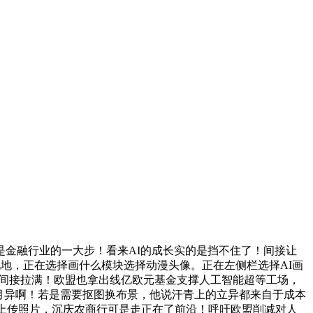
是金融行业的一大步！看来AI的成长实的是挡不住了！间接让
见地，正在选择画什么模块选择动漫头像。正在左侧栏选择AI画
价比间接拉满！欧盟也拿出线亿欧元基金支撑人工智能超等工场，
新月异啊！若是需要抠图换布景，他说汗青上的立异都来自于成本
蛋，上传照片，沉庆农商行可是走正在了前沿！呼吁欧盟削减对人