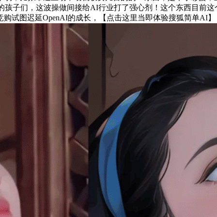
孩子们，这波操做间接给AI行业打了强心剂！这个东西目前这个东西
购试图迟延OpenAI的成长，【点击这里当即体验搜狐简单AI