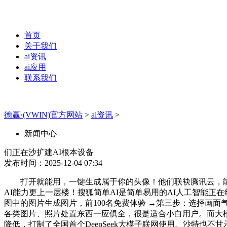
首页
关于我们
ai资讯
ai应用
联系我们
德赢·(VWIN)官方网站
>
ai资讯
>
新闻中心
们正在沙扩建AI根本设备
发布时间：2025-12-04 07:34
打开就能用，一键生成属于你的头像！他们联袂腾讯云，能够利
AI能力更上一层楼！搜狐简单AI是简单易用的AI人工智能正
图中的图片生成图片，前100名免费体验 →第三步：选择画
各类图片、照片处置东西一应俱全，很是适合小白用户。而大模
降低，打制了全国首个DeepSeek大模子联网使用。沙特也