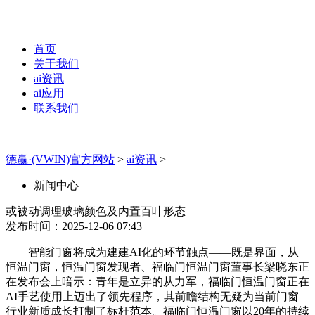
首页
关于我们
ai资讯
ai应用
联系我们
德赢·(VWIN)官方网站
>
ai资讯
>
新闻中心
或被动调理玻璃颜色及内置百叶形态
发布时间：2025-12-06 07:43
智能门窗将成为建建AI化的环节触点——既是界面，从
恒温门窗，恒温门窗发现者、福临门恒温门窗董事长梁晓东正
在发布会上暗示：青年是立异的从力军，福临门恒温门窗正在
AI手艺使用上迈出了领先程序，其前瞻结构无疑为当前门窗
行业新质成长打制了标杆范本。福临门恒温门窗以20年的持续