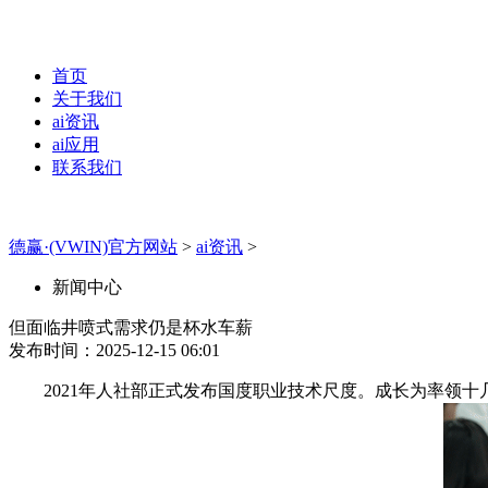
首页
关于我们
ai资讯
ai应用
联系我们
德赢·(VWIN)官方网站
>
ai资讯
>
新闻中心
但面临井喷式需求仍是杯水车薪
发布时间：2025-12-15 06:01
2021年人社部正式发布国度职业技术尺度。成长为率领十