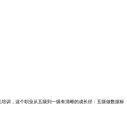
关培训，这个职业从五级到一级有清晰的成长径：五级做数据标