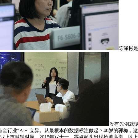
陈泽彬
没有先例就
行业“AI+”立异。从最根本的数据标注做起？40岁的郭梅，这
企业上市敲钟时辰。2015年双十一，零点起头出现抢购高潮，