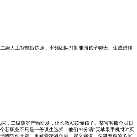
是二级人工智能锻炼师，率领团队打制能陪孩子聊天、生成进修
试探，二级侧沉产物研发，让长教AI读懂孩子。某宝客服全员日
个新职业不只是一份谋生选择，他们AI分清“买苹果手机”和“买
以上涉脚软件开辟，更藏着跨界沉启、定义赛道、深耕专精的多沉