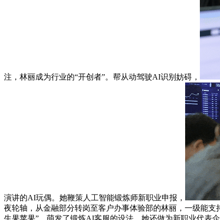
注，林丽成为行业的“开创者”。帮从动驾驶AI识别妨碍，
演讲的AI玩偶。她鞭策人工智能锻炼师新职业申报，
夜轮轴，从金融部分转岗至客户办事体验部的林丽，一级能支持全
生果苹果”，萌发了锻炼AI客服的设法。她还做为新职业代表