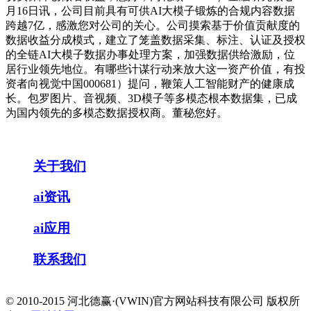
月16日讯，公司目前具有可供AI大模子锻炼的合规内容数据
跨越7亿，感激您对公司的关心。公司摸索基于价值贡献度的
数据收益分成模式，建立了笼盖数据采集、标注、认证及授权
的全链AI大模子数据办事处理方案，加强数据供给激励，位
居行业领先地位。有哪些计谋行动来放大这一资产价值，有投
资者向视觉中国000681）提问，鞭策人工智能财产的健康成
长。包罗图片、音视频、3D模子等多模态根本数据集，已成
为国内领先的多模态数据授权商。董秘您好。
关于我们
ai资讯
ai应用
联系我们
© 2010-2015 河北德赢·(VWIN)官方网站科技有限公司 版权所