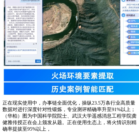
正在现实使用中，办事链全面优化，操纵23.5万条行业高质量
数据对进行深度针对性锻炼，专业测评精确率升至91%以上；
（华柏）图为中国科学院院士、武汉大学遥感消息工程学院龚
健雅传授正在会上颁发从题。正在使用生态上，将火情识别精
确率提拔至95%以上，