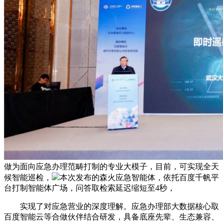
做为面向应急办理范畴打制的专业大模子，目前，可实现全天
候智能巡检，
本次发布的森火应急智能体，依托百度千帆平
台打制智能体广场，问答取检索延迟缩短至4秒，
实现了对应急营业的深度理解。应急办理部大数据核心取
百度智能云等合做伙伴结合研发，具备底座先辈、生态兼容、