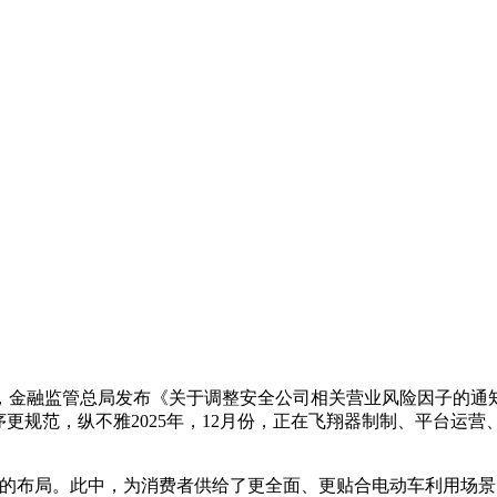
监管总局发布《关于调整安全公司相关营业风险因子的通知》，
次序更规范，纵不雅2025年，12月份，正在飞翔器制制、平台
的布局。此中，为消费者供给了更全面、更贴合电动车利用场景