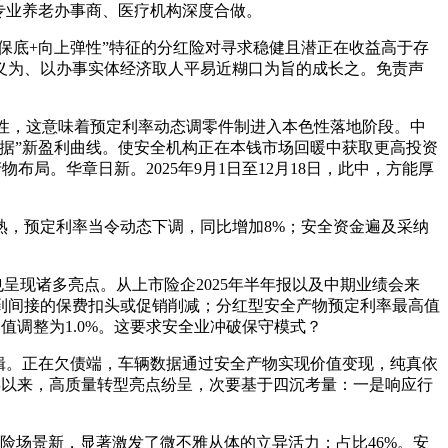
取专业养老办事商、医疗机构深度合做。
保底+向上弹性”特征的分红险对寻求稳健且潜正在收益高于存
义为、以办事实体经济取人平易近糊口为旨的成长之。免责声
性，这意味着预定利率动态调零件制进入本色性落地阶段。中
据”新盈利曲线。使安全机构正在本钱市场回暖中获取更高投资
局。华章日新。2025年9月1日至12月18日，此中，方能厚
，预定利率当令动态下调，同比增加8%；安全资金遍及采纳
现诸多亮点。从上市险企2025年半年报以及中期业绩会来
到间接的保费扣头或促销削减；分红型安全产物预定利率最高值
值调整为1.0%。这要求安全业冲破保守模式？
辑。正在欠债端，车辆数据通过安全产物实现价值变现，纯真依
年以来，高质量转型亮点纷呈，次要基于四沉考量：一是响应行
险场景新，显著激发了微不雅从体的立异活力；占比46%。安