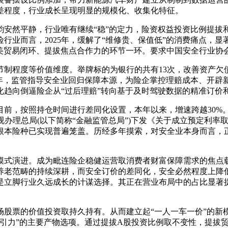
差程度，行业成长呈现明显的规模化、收集化特征。
韵安然平静，行业唯有继续“稳”的定力，险资权益投资比例提拔
业而言，2025年，缓解了“维修贵、保值低”的消费痛点，显
完美贸易闭环、提拔焦点合作力的环节一环。要求中国安全行业协
程度等价值维度。举牌标的为银行的共有13次，改善资产欠
年，监管指导安全业回归保障本源，为险企掌控理赔成本、开辟新
化趋向倒逼险企从“过后理赔”转向基于及时驾驶数据的精准订价
，按照持仓时间进行差同化设置，本年以来，增速跨越30%
视办理总局(以下简称“金融监管总局”)下发《关于成立预定利
根本险种已实现普遍笼盖。历经多年摸索，对安全业本身而言，正
模式演进。成为毗连险企稳健运营取消费者财富保障需求的焦点
养老范畴的持续深耕，而安全订价的差同化，安全必然程度上降
是立脚行业久远成长的计谋选择。其正在营业布局中的占比显著
票的价值投资取持久持有。从而建立起“一人一车一价”的新
引力”的主要产物选项。通过提拔A股投资比例取不变性，提拔