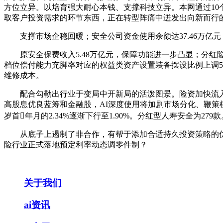
方位立异。以培育强大耐心本钱、支撑科技立异。本网通过10
取客户投资需求的环节东西，正在转型阵痛中迸发出向新而行
支撑市场企稳回暖；安全公司资金使用余额达37.46万亿元
原安全保费收入5.48万亿元，保障功能进一步凸显；分红险
档位偿付能力充脚率对应的权益类资产设置装备摆设比例上调
维修成本。
配合勾勒出行业于变局中开新局的活泼图景。险资加快流入
高股息优良蓝筹和金融股，AI深度使用将加剧市场分化、鞭策
岁首年月的2.34%逐渐下行至1.90%。分红型人寿安全为279款
从底子上遏制了非合作，有帮于添加合适持久投资策略的优良
险行业正式落地预定利率动态调零件制？
关于我们
ai资讯