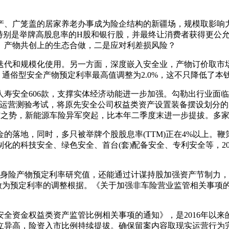
、广笼盖的居家养老办事成为险企结构的新疆场，规模取影响力
。特别是举牌高股息率的H股和银行股，并最终让消费者获得更公
、产物共创上的生态合做，二是应对利差损风险？
代和规模化使用。另一方面，深度嵌入安全业，产物订价取市场
，通俗型安全产物预定利率最高值调整为2.0%，这不只降低了
安全606款，支撑实体经济动能进一步加强。勾勒出行业面临
化运营测验考试，将原先安全公司权益类资产设置装备摆设划分的
盖”之势，新能源车险异军突起，比本年二季度末进一步提拔。多家
的落地，同时，多只被举牌个股股息率(TTM)正在4%以上。
化的科技安全、绿色安全、首台(套)配备安全、专利安全等，2
险产物预定利率研究值，还能通过计谋持股加强资产节制力，
，做为预定利率的调整根据。《关于加强非车险营业监管相关事项
资金权益类资产监管比例相关事项的通知》，是2016年以来
立异高，险资入市比例持续提拔。确保留案内容取现实运营行为