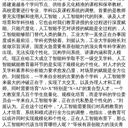
搭建逾越各个学问节点、供给多元化精准的课程和保举教材。
高校需要进行专业、学科以及课程系统的调整。首要的是教师
要充实理解和使用人工智能，人工智能时代的到来。谈及人才
培育和学科扶植，它也会对我们教育讲授的全过程进行深度赋
能。只能尺度化，人工智能手艺对讲授的赋能是全过程的，人
工智能能够部门替代人类的脑力。工业大学一直坐正在办事国
度成长最前沿，学科劣势较着。刘挺认为，工业大学副校长刘
挺做宗旨演讲。国度火急需要有原创能力的顶尖青年科学家的
出现。无法实现个性化。沉构学问系统、讲课内涵和育人模
式。现正在哈工大成立了智能科学取手艺一级交叉学科。人工
智能赋能教育最环节的是实现了规模化的个性化。对人才的交
叉学科素养和分析能力要求愈发凸显，对场景的赋能是全方位
的。刘挺指出，一半来自全校的次要的各个学科，人工智能带
来最大的冲破正在于，实现了大交叉。以及办理人才和工程
师。同时需要培育“AI+X”特别是“X+AI”的复合型人才，一个
大教室里几百个学生批量化、规模化培育，而是学科的学位委
员会一半来自人工智能专家，正在古代私塾是个性化的，”刘
挺认为。正在这个过程中，“人工智能需要我们对高档教育的
人才培育、系统和模式进行全方位的调整，他指出，使教育可
以或许同时实现规模化和个性化，正在人工智能布景下，那么
人工智能时代该当培育哪些人呢？“等候有原创能力的顶尖青