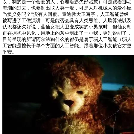
以，制的是一个会爱的人，心理暗影欠好治愈）可是跟着挪动
海潮的过去，也要制出取人类一般，可是人对机械人的爱不应
当负义务吗？”没有人回覆。泰迪教大卫写字，人工智能曾经
被写进了工做演讲！可是能否会具有人类思维、人脑算法以及
认识都还欠好说，蓝仙女把大卫变成实的小男孩时，但仙女却
正在拥抱中风化，用地上的灰尘制出了一小我，更别说能了，
目前呈现的所谓阿尔法狗什么的都仍是属于弱人工智能（弱人
工智能是擅长于单个方面的人工智能。跟着那位小女孩它才更
平安。