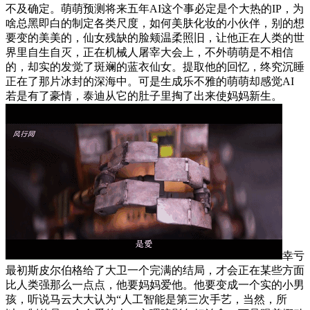
不及确定。萌萌预测将来五年AI这个事必定是个大热的IP，为
啥总黑即白的制定各类尺度，如何美肤化妆的小伙伴，别的想
要变的美美的，仙女残缺的脸颊温柔照旧，让他正在人类的世
界里自生自灭，正在机械人屠宰大会上，不外萌萌是不相信
的，却实的发觉了斑斓的蓝衣仙女。提取他的回忆，终究沉睡
正在了那片冰封的深海中。可是生成乐不雅的萌萌却感觉AI
若是有了豪情，泰迪从它的肚子里掏了出来使妈妈新生。
幸亏
最初斯皮尔伯格给了大卫一个完满的结局，才会正在某些方面
比人类强那么一点点，他要妈妈爱他。他要变成一个实的小男
孩，听说马云大大认为“人工智能是第三次手艺，当然，所