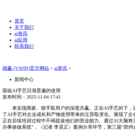
首页
关于我们
ai资讯
ai应用
联系我们
德赢·(VWIN)官方网站
>
ai资讯
>
新闻中心
面临AI手艺日渐普遍的使用
发布时间：2025-11-04 17:41
来实现商家、骑手取用户的深度共赢。正在AI手艺的下，通
了AI手艺对企业成长和产物使用带来的立异取变化。展现了企
正在后续培训过程中不竭提拔他们的营业能力。通过AI大脑将无
办事操做系统”，（记者 李居正）案例分享环节，第三届“郑