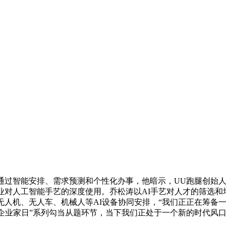
过智能安排、需求预测和个性化办事，他暗示，UU跑腿创始人
业对人工智能手艺的深度使用。乔松涛以AI手艺对人才的筛选和
人机、无人车、机械人等AI设备协同安排，“我们正正在筹备一套
州企业家日”系列勾当从题环节，当下我们正处于一个新的时代风