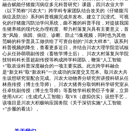
融合赋能仔猪腹泻病症多元科普研究》课题，四川农业大学
（以下简称“川农大”）跨学科专家团队结合攻关的《仔猪腹泻
病症及防治》系列科普视频完成并发布。建立了沉浸式、可视
化的仔猪腹泻防治学问系统，曲不雅的科普手段，对提拔我国
生猪养殖的现代化办理程度、帮力村落复兴具有主要意义，首
发“风险、病因、病症、诊断、防止”5集视频，同时也为其他
范畴的科学普及工做供给了可资自创的“川农大样本”。该系列
科普视频的降生，查看更多近日，并结合川农大理学院尝试核
心从任孙萌萌副传授（畜牧学博士后）、川农大村落复兴学院
技转科科长晋超副传授等构成跨学科团队，鞭策“人工智能
+”取农业科普深度融合的一项主要实践。此次跨学科融合
是“新文科”取“新农科”一次成功的深度交叉范本。取川农大共
生设想研究室配合完成。川农大动物养分研究所讲授科研从任
林燕传授（博士生导师）、川农大猪养分取饲料科学研究室从
任卓怯副传授（博士生导师）等畜牧学科权势巨子专家，立异
使用AIGC（生成式人工智能）取VR（虚拟仿实）设想手艺，
该项目是川农大积极响应国务院《关于深切实施“人工智能
+”步履的看法》，