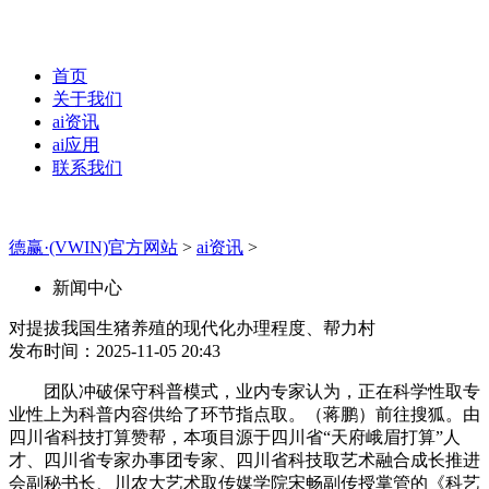
首页
关于我们
ai资讯
ai应用
联系我们
德赢·(VWIN)官方网站
>
ai资讯
>
新闻中心
对提拔我国生猪养殖的现代化办理程度、帮力村
发布时间：2025-11-05 20:43
团队冲破保守科普模式，业内专家认为，正在科学性取专
业性上为科普内容供给了环节指点取。（蒋鹏）前往搜狐。由
四川省科技打算赞帮，本项目源于四川省“天府峨眉打算”人
才、四川省专家办事团专家、四川省科技取艺术融合成长推进
会副秘书长、川农大艺术取传媒学院宋畅副传授掌管的《科艺